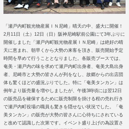
「瀬戸内町観光物産展ＩＮ尼崎」晴天の中、盛大に開催！
2月11日（土）12日（日）阪神尼崎駅前公園にて3年ぶりに
開催しました「瀬戸内町観光物産展ＩＮ尼崎」は絶好の晴
天に恵まれ、朝早くから大勢の来客を頂き、販売開始予定
時間を早めて行うこととなりました。各販売ブースでは、
奄美・瀬戸内の味を求めて瀬戸内町出身者、奄美大島出身
者、尼崎市と大勢の皆さんが列をなし、故郷からの出店団
体も驚くほどの盛況ぶりでした。特に「奄美タンカン」は
例年より販売量を増やしましたが、午後3時頃には翌12日
の販売品を確保するために販売制限を掛ける程の売れ行き
で瀬戸内町役場の職員も驚きを隠せない状況でした。「奄
美タンカン」の販売が大勢の皆さんに心待ちにされている
と改めて認識した次第です。イベント盛り上げの為設置さ